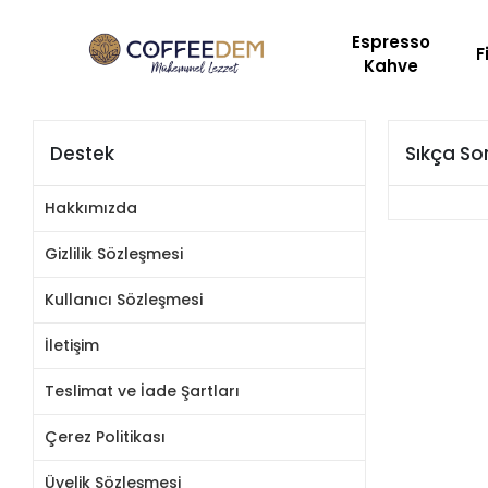
HER GÜN SİZİN İÇİN KAVURUYORUZ!-
-ÖZENL
Espresso
F
Kahve
Destek
Sıkça So
Hakkımızda
Gizlilik Sözleşmesi
Kullanıcı Sözleşmesi
İletişim
Teslimat ve İade Şartları
Çerez Politikası
Üyelik Sözleşmesi