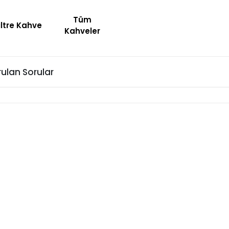
E SEÇTİĞİMİZ ÇEKİRDEKLERİ HER GÜN SİZİN İÇ
Tüm
iltre Kahve
Kahveler
rulan Sorular