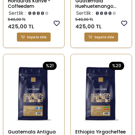
Honduras Kahve -
Guatemala
Coffeedem
Huehuetenango
Kahve - Coffeedem
Sertlik :
Sertlik :
540,00 TL
540,00 TL
425,00 TL
425,00 TL
Sepete Ekle
Sepete Ekle
%21
%20
Guatemala Antigua
Ethiopia Yirgacheffee