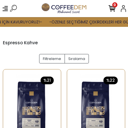
0
 İÇİN KAVURUYORUZ!-
-ÖZENLE SEÇTİĞİMİZ ÇEKİRDEKLERİ HER GÜN 
Espresso Kahve
Filtreleme
Sıralama
%21
%22