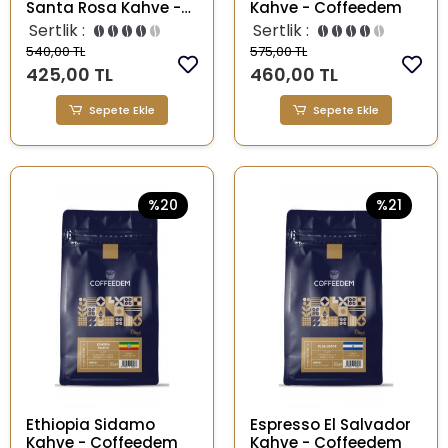
Santa Rosa Kahve -
Kahve - Coffeedem
Coffeedem
Sertlik :
Sertlik :
540,00 TL
575,00 TL
425,00 TL
460,00 TL
Sepete Ekle
Sepete Ekle
%20
%21
Ethiopia Sidamo
Espresso El Salvador
Kahve - Coffeedem
Kahve - Coffeedem