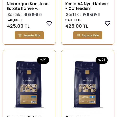
Nicaragua San Jose
Kenia AA Nyeri Kahve
Estate Kahve -
- Coffeedem
Coffeedem
Sertlik :
Sertlik :
540,00 TL
540,00 TL
425,00 TL
425,00 TL
Sepete Ekle
Sepete Ekle
%21
%21