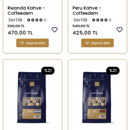
Rwanda Kahve -
Peru Kahve -
Coffeedem
Coffeedem
Sertlik :
Sertlik :
590,00 TL
540,00 TL
470,00 TL
425,00 TL
Sepete Ekle
Sepete Ekle
%21
%21