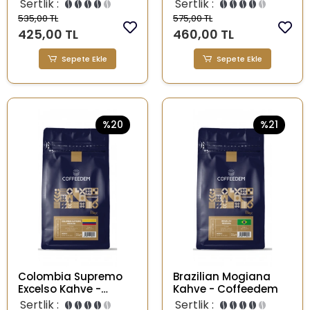
- Coffeedem
Sertlik :
Sertlik :
535,00 TL
575,00 TL
425,00 TL
460,00 TL
Sepete Ekle
Sepete Ekle
%20
%21
Colombia Supremo
Brazilian Mogiana
Excelso Kahve -
Kahve - Coffeedem
Coffeedem
Sertlik :
Sertlik :