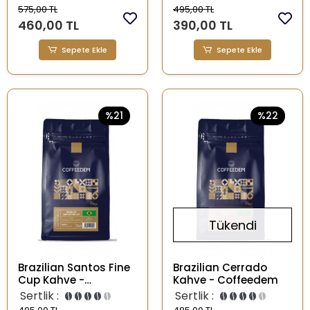
575,00 TL
495,00 TL
460,00 TL
390,00 TL
Sepete Ekle
Sepete Ekle
%21
%22
Tükendi
Brazilian Santos Fine
Brazilian Cerrado
Cup Kahve -
Kahve - Coffeedem
Coffeedem
Sertlik :
Sertlik :