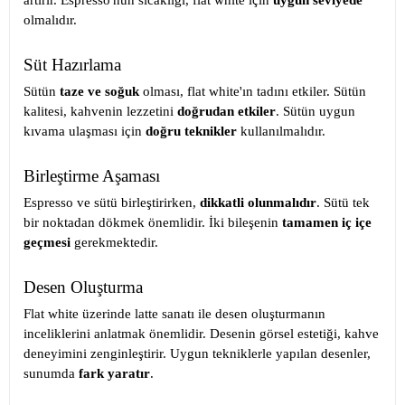
artırır. Espresso'nun sıcaklığı, flat white için
uygun seviyede
olmalıdır.
Süt Hazırlama
Sütün
taze ve soğuk
olması, flat white'ın tadını etkiler. Sütün
kalitesi, kahvenin lezzetini
doğrudan etkiler
. Sütün uygun
kıvama ulaşması için
doğru teknikler
kullanılmalıdır.
Birleştirme Aşaması
Espresso ve sütü birleştirirken,
dikkatli olunmalıdır
. Sütü tek
bir noktadan dökmek önemlidir. İki bileşenin
tamamen iç içe
geçmesi
gerekmektedir.
Desen Oluşturma
Flat white üzerinde latte sanatı ile desen oluşturmanın
inceliklerini anlatmak önemlidir. Desenin görsel estetiği, kahve
deneyimini zenginleştirir. Uygun tekniklerle yapılan desenler,
sunumda
fark yaratır
.