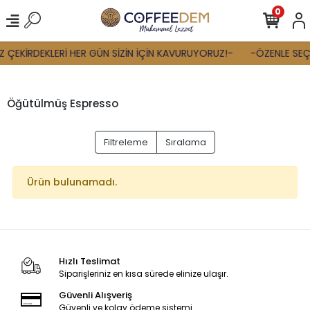
0
 ÇEKİRDEKLERİ HER GÜN SİZİN İÇİN KAVURUYORUZ!-
-ÖZENLE SEÇT
Öğütülmüş Espresso
Filtreleme
Sıralama
Ürün bulunamadı.
Hızlı Teslimat
Siparişleriniz en kısa sürede elinize ulaşır.
Güvenli Alışveriş
Güvenli ve kolay ödeme sistemi